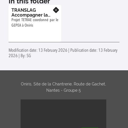
In this folder
TRANSLAG
Know more
Accompagner la
transition
Projet TETRAE coordonné par le
protéique en Pays
GEPEA à Oniris
de la Loire vers
plus de
Légumineuses à
Graines dans nos
assiettes par une
Modification date: 13 February 2026 | Publication date: 13 February
approche intégrée
2026 | By: SG
[Projet TETRAE]
Oniris, Site de la Chantrerie, Route de Gachet,
Nantes - Groupe 5