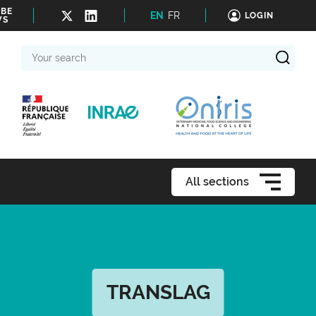
IBE
EN
FR
LOGIN
WS
Your
search
All sections
TRANSLAG