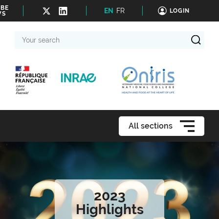
IBE
EN
FR
LOGIN
WS
Your
search
All sections
2023
Highlights