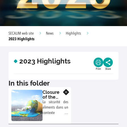
SECALIM web site
News
Highlights
2023 Highlights
2023 Highlights
Print
Share
In this folder
Closure
Know more
of the
European
La sécurité des
PROTECT
aliments dans un
project
contexte de
changement
climatique :